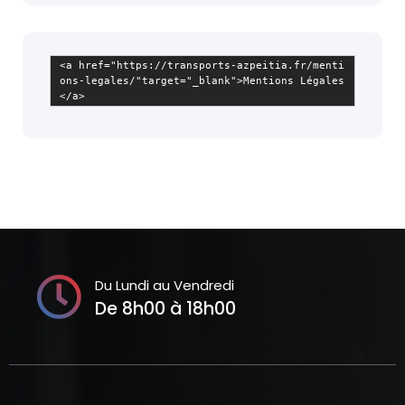
<a href="https://transports-azpeitia.fr/menti
ons-legales/"target="_blank">Mentions Légales
</a>
Du Lundi au Vendredi
De 8h00 à 18h00